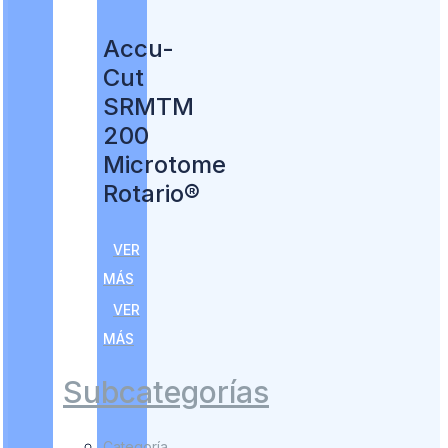
Accu-
Cut
SRMTM
200
Microtome
Rotario®
VER
MÁS
VER
MÁS
Subcategorías
Categoría