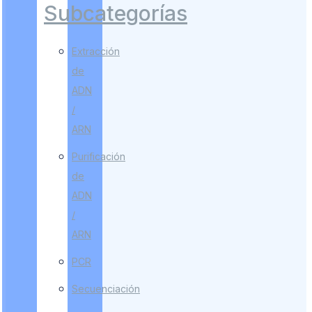
Subcategorías
Extracción
de
ADN
/
ARN
Purificación
de
ADN
/
ARN
PCR
Secuenciación