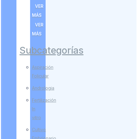
VER
MÁS
VER
MÁS
Subcategorías
Aspiración
Folicular
Andrologia
Fertilización
In
vitro
Cultivo
Embrionario