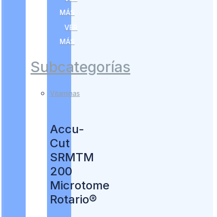
MÁS
VER
MÁS
Subcategorías
Vitaminas
Accu-
Cut
SRMTM
200
Microtome
Rotario®