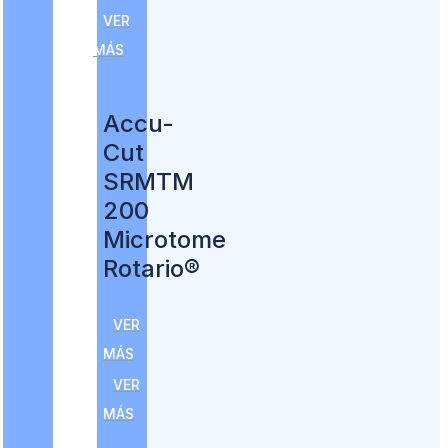
VER
MÁS
Accu-
Cut
SRMTM
200
Microtome
Rotario®
VER
MÁS
VER
MÁS