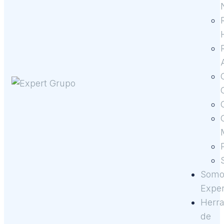
Somo
Exper
Herr
de