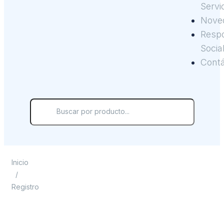
Servi
Nove
Respo
Socia
Cont
Inicio
/
Registro
Registro