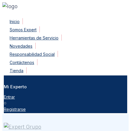
Skip
Inicio
to
Somos Expert
content
Herramientas de Servicio
Novedades
Responsabilidad Social
Contáctenos
Tienda
Mi Experto
Entrar
o
Registrarse