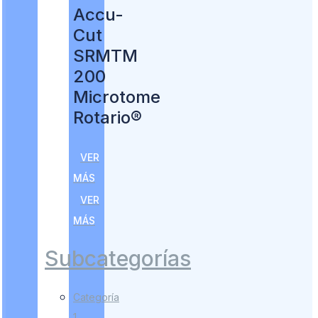
Accu-
Cut
SRMTM
200
Microtome
Rotario®
VER
MÁS
VER
MÁS
Subcategorías
Categoría
1