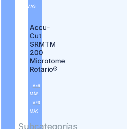
MÁS
Accu-
Cut
SRMTM
200
Microtome
Rotario®
VER
MÁS
VER
MÁS
Subcategorías