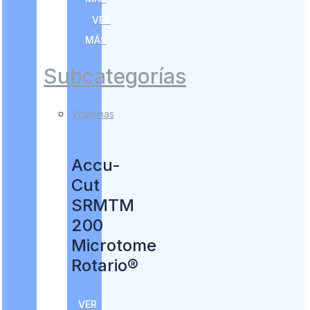
VER
MÁS
Subcategorías
Vitaminas
Accu-
Cut
SRMTM
200
Microtome
Rotario®
VER