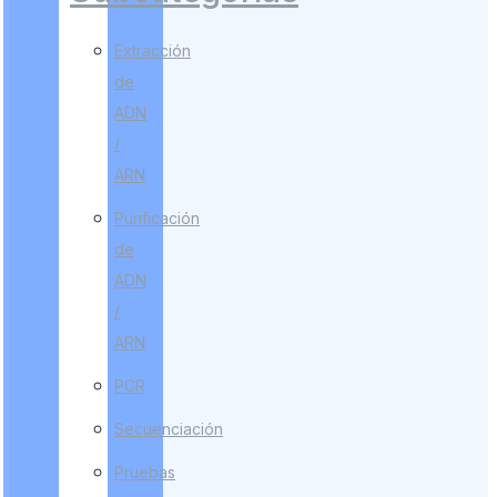
Extracción
de
ADN
/
ARN
Purificación
de
ADN
/
ARN
PCR
Secuenciación
Pruebas