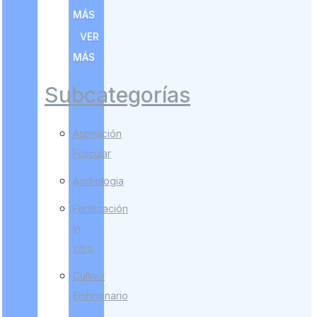
MÁS
VER
MÁS
Subcategorías
Aspiración
Folicular
Andrologia
Fertilización
In
vitro
Cultivo
Embrionario