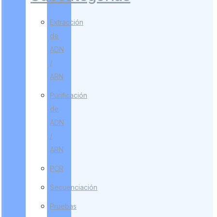
Extracción
de
ADN
/
ARN
Purificación
de
ADN
/
ARN
PCR
Secuenciación
Pruebas