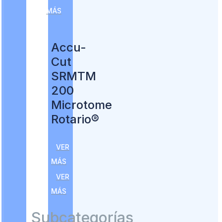
MÁS
Accu-
Cut
SRMTM
200
Microtome
Rotario®
VER
MÁS
VER
MÁS
Subcategorías