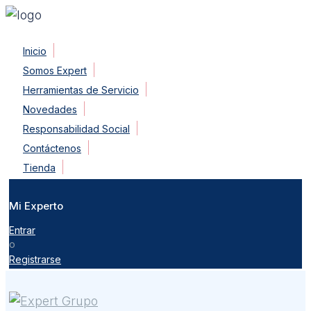
Skip
Inicio
to
Somos Expert
content
Herramientas de Servicio
Novedades
Responsabilidad Social
Contáctenos
Tienda
Mi Experto
Entrar
o
Registrarse