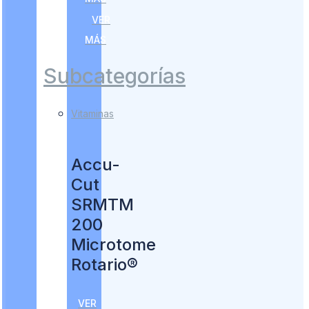
VER
MÁS
Subcategorías
Vitaminas
Accu-
Cut
SRMTM
200
Microtome
Rotario®
VER