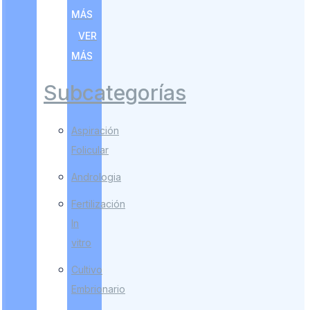
MÁS
VER
MÁS
Subcategorías
Aspiración
Folicular
Andrologia
Fertilización
In
vitro
Cultivo
Embrionario