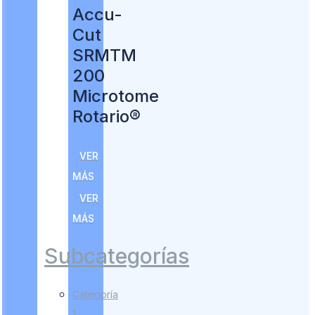
Accu-
Cut
SRMTM
200
Microtome
Rotario®
VER
MÁS
VER
MÁS
Subcategorías
Categoría
1