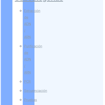
Extracción
de
ADN
/
ARN
Purificación
de
ADN
/
ARN
PCR
Secuenciación
Pruebas