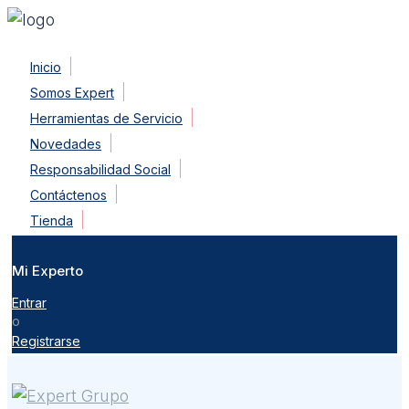
Skip
Inicio
to
Somos Expert
content
Herramientas de Servicio
Novedades
Responsabilidad Social
Contáctenos
Tienda
Mi Experto
Entrar
o
Registrarse