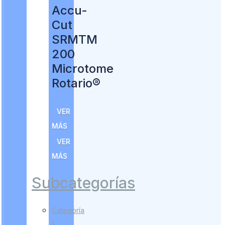
Accu-
Cut
SRMTM
200
Microtome
Rotario®
VER
MÁS
VER
MÁS
Subcategorías
Categoría
1