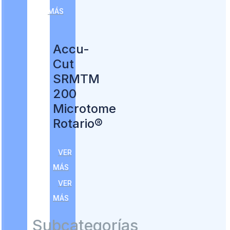
MÁS
Accu-
Cut
SRMTM
200
Microtome
Rotario®
VER
MÁS
VER
MÁS
Subcategorías