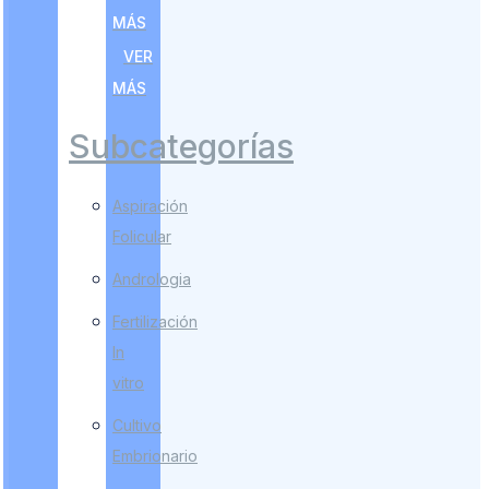
MÁS
VER
MÁS
Subcategorías
Aspiración
Folicular
Andrologia
Fertilización
In
vitro
Cultivo
Embrionario