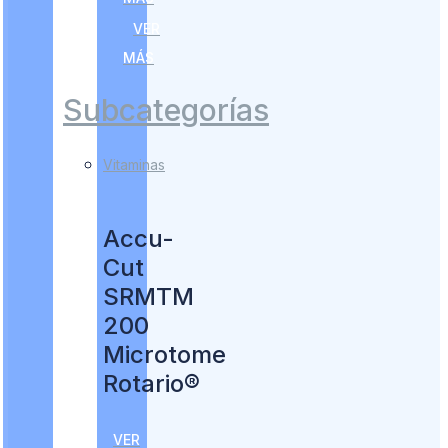
VER
MÁS
Subcategorías
Vitaminas
Accu-
Cut
SRMTM
200
Microtome
Rotario®
VER