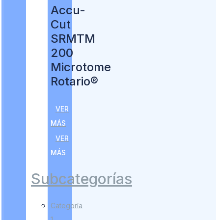
Accu-
Cut
SRMTM
200
Microtome
Rotario®
VER
MÁS
VER
MÁS
Subcategorías
Categoría
1