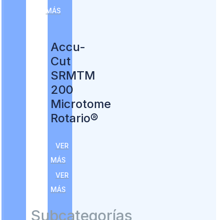
MÁS
Accu-
Cut
SRMTM
200
Microtome
Rotario®
VER
MÁS
VER
MÁS
Subcategorías