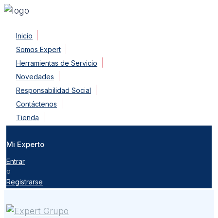
Skip
Inicio
to
Somos Expert
content
Herramientas de Servicio
Novedades
Responsabilidad Social
Contáctenos
Tienda
Mi Experto
Entrar
o
Registrarse