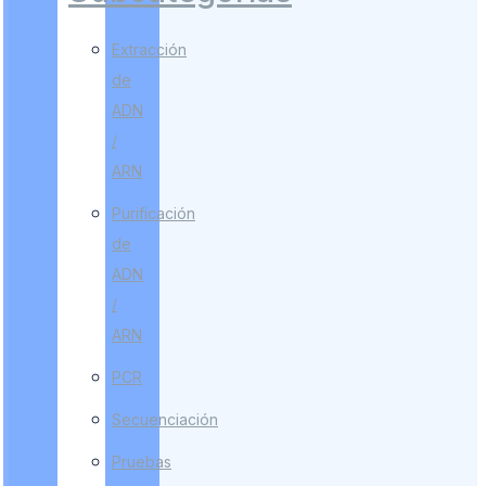
Extracción
de
ADN
/
ARN
Purificación
de
ADN
/
ARN
PCR
Secuenciación
Pruebas