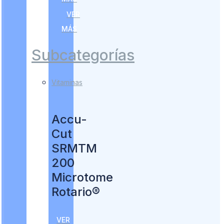
VER
MÁS
Subcategorías
Vitaminas
Accu-
Cut
SRMTM
200
Microtome
Rotario®
VER