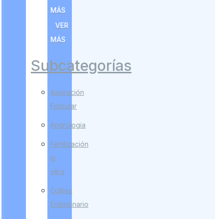
MÁS
VER
MÁS
Subcategorías
Aspiración
Folicular
Andrologia
Fertilización
In
vitro
Cultivo
Embrionario