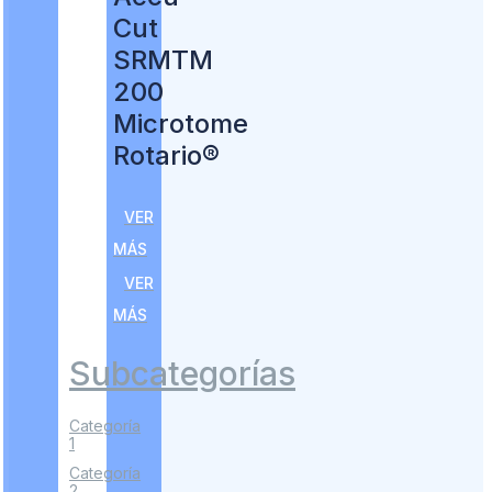
Cut
SRMTM
200
Microtome
Rotario®
VER
MÁS
VER
MÁS
Subcategorías
Categoría
1
Categoría
2