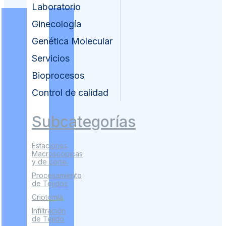
Laboratorio
Ginecología
Genética Molecular
Servicios
Bioprocesos
Control de calidad
Subcategorías
Estaciones
Macroscópicas
y de corte.
Procesamiento
de Tejidos
Criotomía
Infiltración
de Tejido