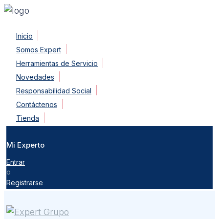
Skip
Inicio
to
Somos Expert
content
Herramientas de Servicio
Novedades
Responsabilidad Social
Contáctenos
Tienda
Mi Experto
Entrar
o
Registrarse