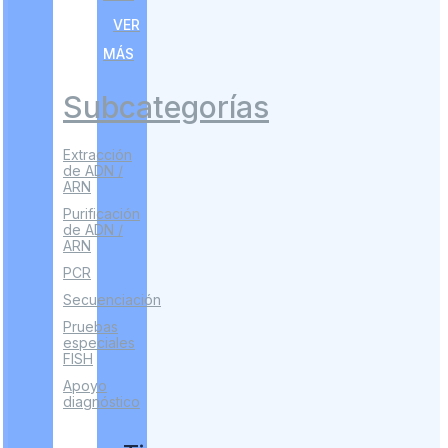
VER
MÁS
Subcategorías
Extracción
de ADN /
ARN
Purificación
de ADN /
ARN
PCR
Secuenciación
Pruebas
especiales
FISH
Apoyo
diagnóstico