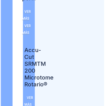
VER
MÁS
VER
MÁS
Accu-
Cut
SRMTM
200
Microtome
Rotario®
VER
MÁS