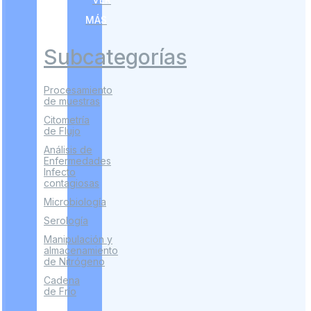
MÁS
Subcategorías
Procesamiento
de muestras
Citometría
de Flujo
Análisis de
Enfermedades
Infecto
contagiosas
Microbiología
Serología
Manipulación y
almacenamiento
de Nitrógeno
Cadena
de Frío