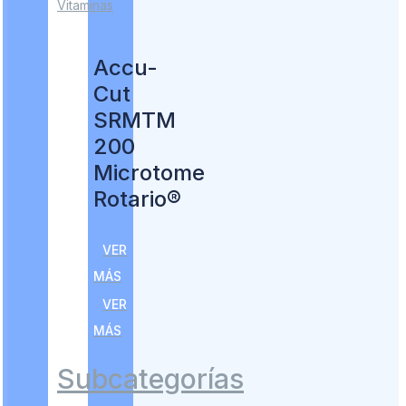
Vitaminas
Accu-
Cut
SRMTM
200
Microtome
Rotario®
VER
MÁS
VER
MÁS
Subcategorías