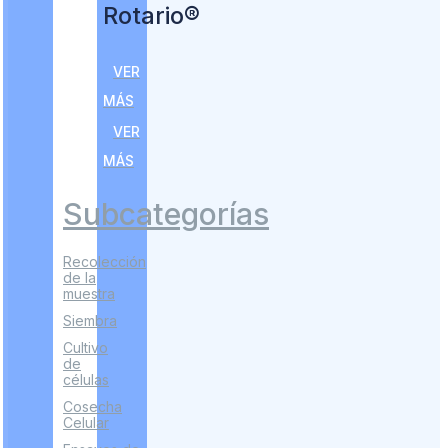
Rotario®
VER
MÁS
VER
MÁS
Subcategorías
Recolección
de la
muestra
Siembra
Cultivo
de
células
Cosecha
Celular