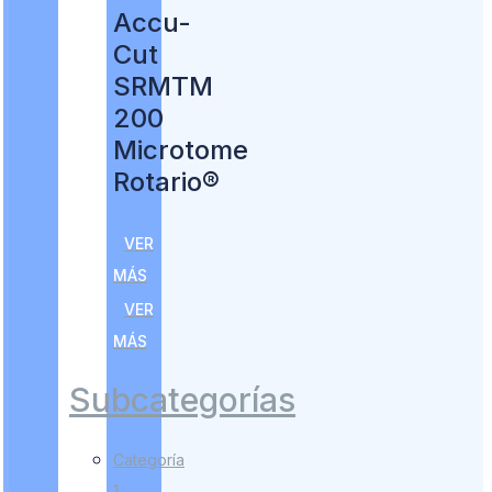
Accu-
Cut
SRMTM
200
Microtome
Rotario®
VER
MÁS
VER
MÁS
Subcategorías
Categoría
1