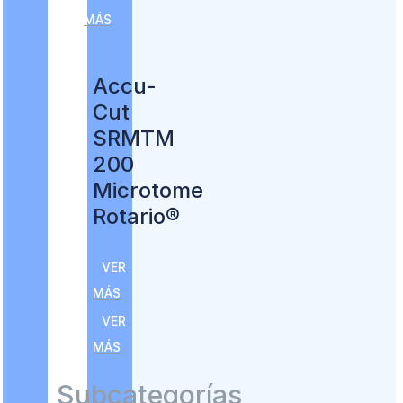
MÁS
Accu-
Cut
SRMTM
200
Microtome
Rotario®
VER
MÁS
VER
MÁS
Subcategorías