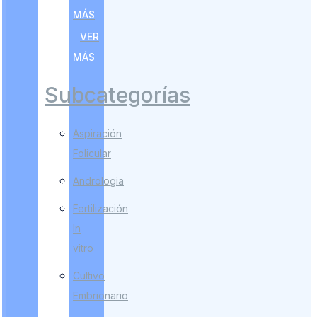
MÁS
VER
MÁS
Subcategorías
Aspiración
Folicular
Andrologia
Fertilización
In
vitro
Cultivo
Embrionario