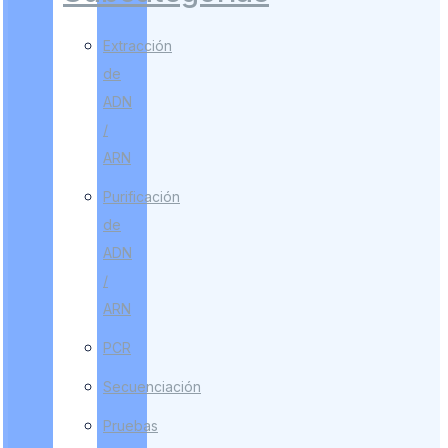
Extracción
de
ADN
/
ARN
Purificación
de
ADN
/
ARN
PCR
Secuenciación
Pruebas