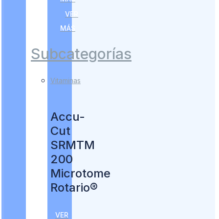
VER
MÁS
Subcategorías
Vitaminas
Accu-
Cut
SRMTM
200
Microtome
Rotario®
VER