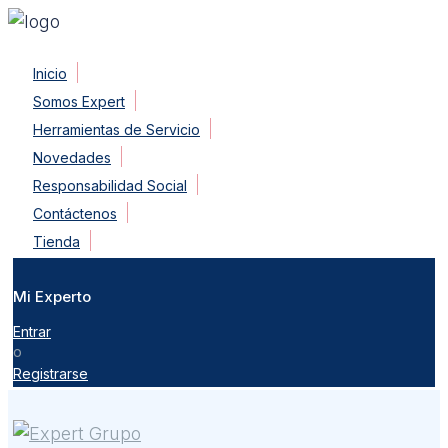
Skip
Inicio
to
Somos Expert
content
Herramientas de Servicio
Novedades
Responsabilidad Social
Contáctenos
Tienda
Mi Experto
Entrar
o
Registrarse