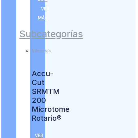
VER
MÁS
Subcategorías
Vitaminas
Accu-
Cut
SRMTM
200
Microtome
Rotario®
VER