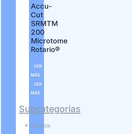
Accu-
Cut
SRMTM
200
Microtome
Rotario®
VER
MÁS
VER
MÁS
Subcategorías
Categoría
1