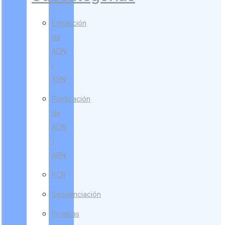
Extracción
de
ADN
/
ARN
Purificación
de
ADN
/
ARN
PCR
Secuenciación
Pruebas