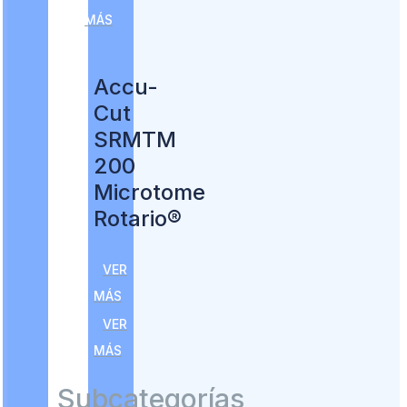
MÁS
Accu-
Cut
SRMTM
200
Microtome
Rotario®
VER
MÁS
VER
MÁS
Subcategorías