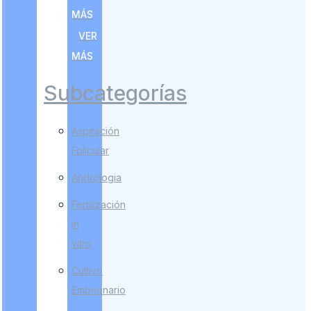
MÁS
VER
MÁS
Subcategorías
Aspiración
Folicular
Andrologia
Fertilización
In
vitro
Cultivo
Embrionario