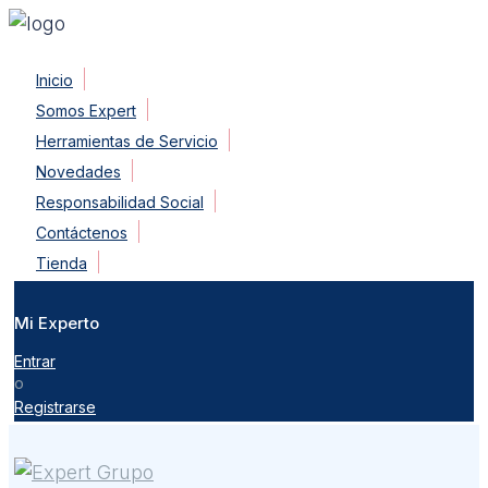
Skip
Inicio
to
Somos Expert
content
Herramientas de Servicio
Novedades
Responsabilidad Social
Contáctenos
Tienda
Mi Experto
Entrar
o
Registrarse