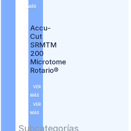
MÁS
Accu-
Cut
SRMTM
200
Microtome
Rotario®
VER
MÁS
VER
MÁS
Subcategorías