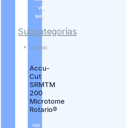
VER
MÁS
Subcategorías
Vitaminas
Accu-
Cut
SRMTM
200
Microtome
Rotario®
VER