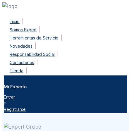
Skip
Inicio
to
Somos Expert
content
Herramientas de Servicio
Novedades
Responsabilidad Social
Contáctenos
Tienda
Mi Experto
Entrar
o
Registrarse