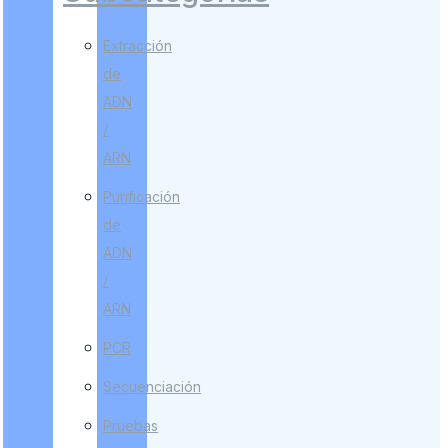
Extracción
de
ADN
/
ARN
Purificación
de
ADN
/
ARN
PCR
Secuenciación
Pruebas