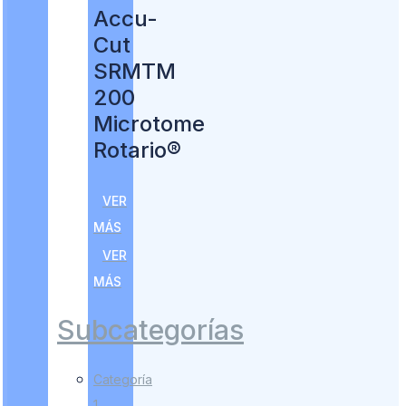
Accu-
Cut
SRMTM
200
Microtome
Rotario®
VER
MÁS
VER
MÁS
Subcategorías
Categoría
1