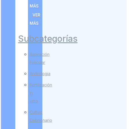
MÁS
VER
MÁS
Subcategorías
Aspiración
Folicular
Andrologia
Fertilización
In
vitro
Cultivo
Embrionario