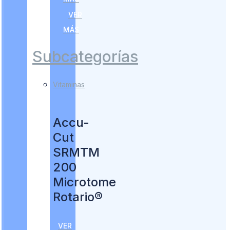
VER
MÁS
Subcategorías
Vitaminas
Accu-
Cut
SRMTM
200
Microtome
Rotario®
VER