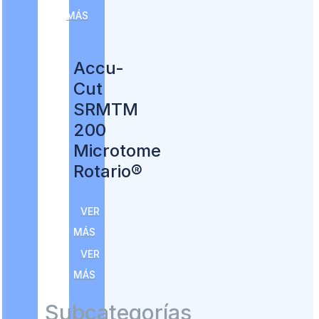
MÁS
Accu-
Cut
SRMTM
200
Microtome
Rotario®
VER
MÁS
VER
MÁS
Subcategorías