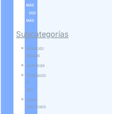
MÁS
VER
MÁS
Subcategorías
Aspiración
Folicular
Andrologia
Fertilización
In
vitro
Cultivo
Embrionario