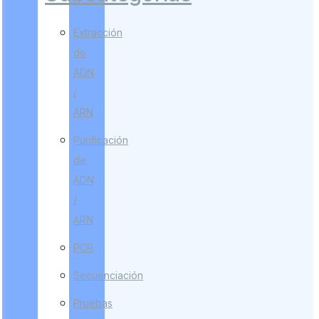
Extracción
de
ADN
/
ARN
Purificación
de
ADN
/
ARN
PCR
Secuenciación
Pruebas