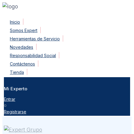
Skip
Inicio
to
Somos Expert
content
Herramientas de Servicio
Novedades
Responsabilidad Social
Contáctenos
Tienda
Mi Experto
Entrar
o
Registrarse