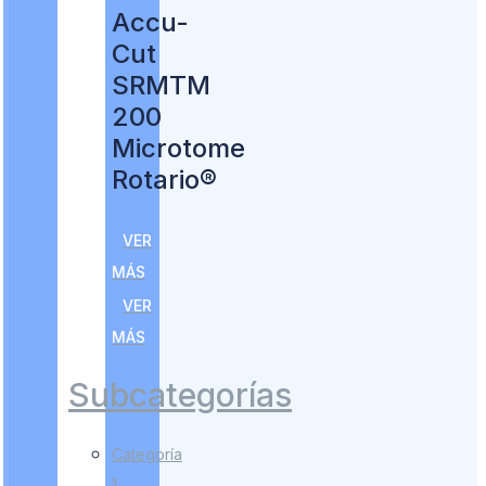
Accu-
Cut
SRMTM
200
Microtome
Rotario®
VER
MÁS
VER
MÁS
Subcategorías
Categoría
1