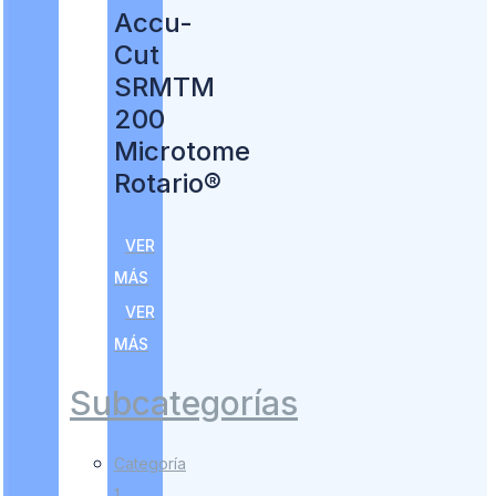
Accu-
Cut
SRMTM
200
Microtome
Rotario®
VER
MÁS
VER
MÁS
Subcategorías
Categoría
1