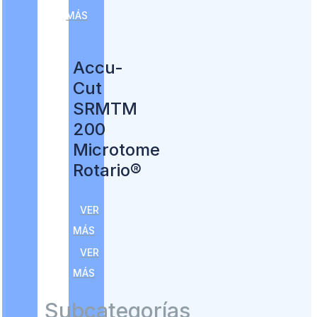
MÁS
Accu-
Cut
SRMTM
200
Microtome
Rotario®
VER
MÁS
VER
MÁS
Subcategorías