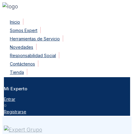
Skip
Inicio
to
Somos Expert
content
Herramientas de Servicio
Novedades
Responsabilidad Social
Contáctenos
Tienda
Mi Experto
Entrar
o
Registrarse