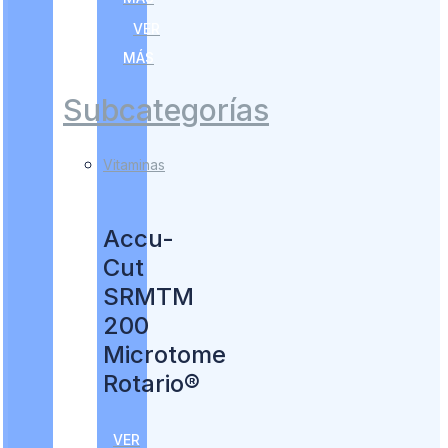
VER
MÁS
Subcategorías
Vitaminas
Accu-
Cut
SRMTM
200
Microtome
Rotario®
VER