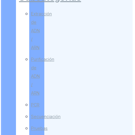
Extracción
de
ADN
/
ARN
Purificación
de
ADN
/
ARN
PCR
Secuenciación
Pruebas