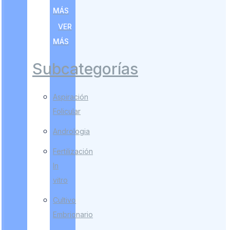
MÁS
VER
MÁS
Subcategorías
Aspiración
Folicular
Andrologia
Fertilización
In
vitro
Cultivo
Embrionario