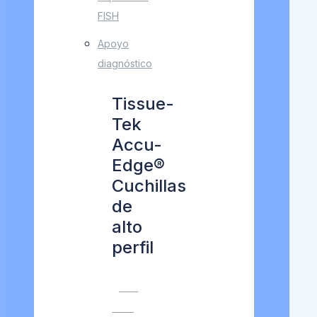
FISH
Apoyo
diagnóstico
Tissue-
Tek
Accu-
Edge®
Cuchillas
de
alto
perfil
VER
MÁS