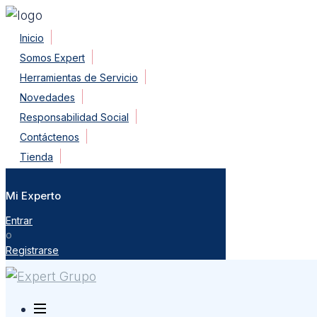
Skip
Inicio
to
Somos Expert
content
Herramientas de Servicio
Novedades
Responsabilidad Social
Contáctenos
Tienda
Mi Experto
Entrar
o
Registrarse