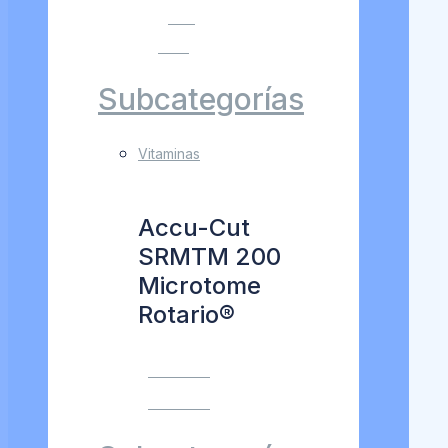
VER
MÁS
Subcategorías
Vitaminas
Accu-Cut
SRMTM 200
Microtome
Rotario®
VER MÁS
VER MÁS