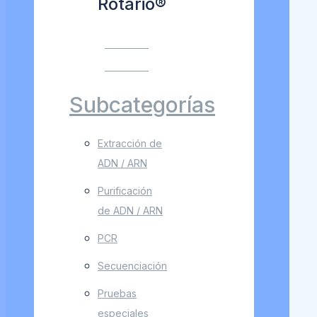
Rotario®
VER MÁS
VER MÁS
Subcategorías
Extracción de
ADN / ARN
Purificación
de ADN / ARN
PCR
Secuenciación
Pruebas
especiales