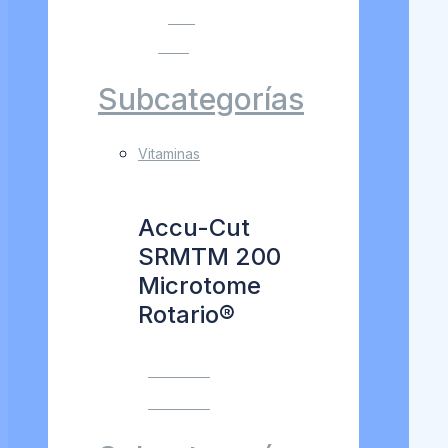
VER
MÁS
Subcategorías
Vitaminas
Accu-Cut
SRMTM 200
Microtome
Rotario®
VER MÁS
VER MÁS