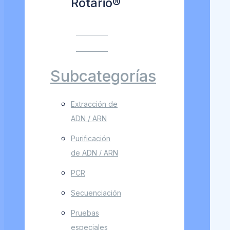
Rotario®
VER MÁS
VER MÁS
Subcategorías
Extracción de
ADN / ARN
Purificación
de ADN / ARN
PCR
Secuenciación
Pruebas
especiales