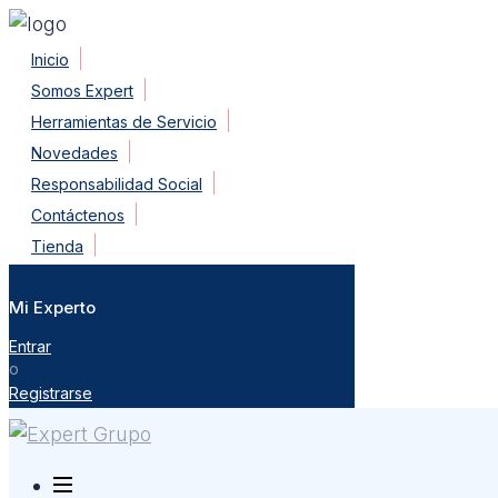
Skip
Inicio
to
Somos Expert
content
Herramientas de Servicio
Novedades
Responsabilidad Social
Contáctenos
Tienda
Mi Experto
Entrar
o
Registrarse