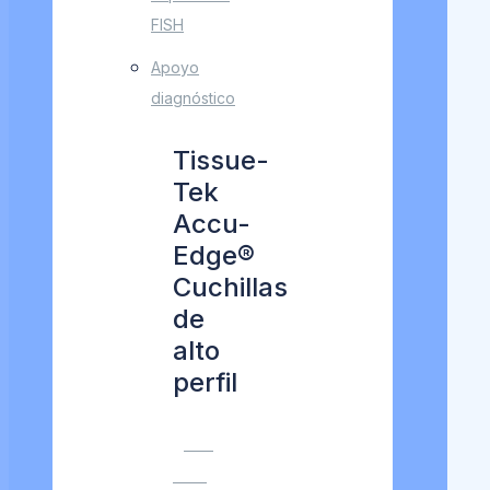
FISH
Apoyo
diagnóstico
Tissue-
Tek
Accu-
Edge®
Cuchillas
de
alto
perfil
VER
MÁS