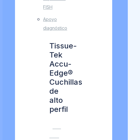
FISH
Apoyo
diagnóstico
Tissue-
Tek
Accu-
Edge®
Cuchillas
de
alto
perfil
VER
MÁS