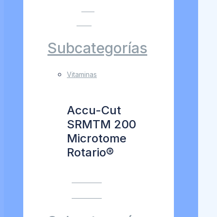
VER
MÁS
Subcategorías
Vitaminas
Accu-Cut
SRMTM 200
Microtome
Rotario®
VER MÁS
VER MÁS