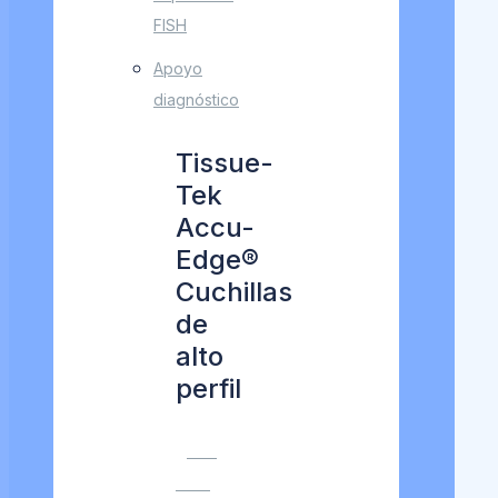
FISH
Apoyo
diagnóstico
Tissue-
Tek
Accu-
Edge®
Cuchillas
de
alto
perfil
VER
MÁS