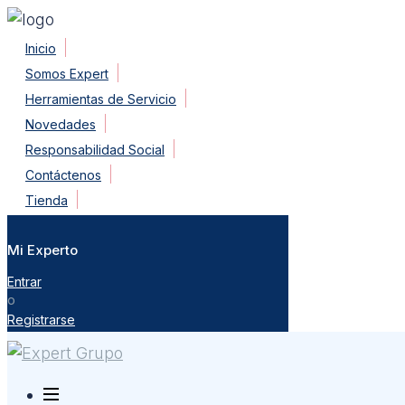
Skip
Inicio
to
Somos Expert
content
Herramientas de Servicio
Novedades
Responsabilidad Social
Contáctenos
Tienda
Mi Experto
Entrar
o
Registrarse