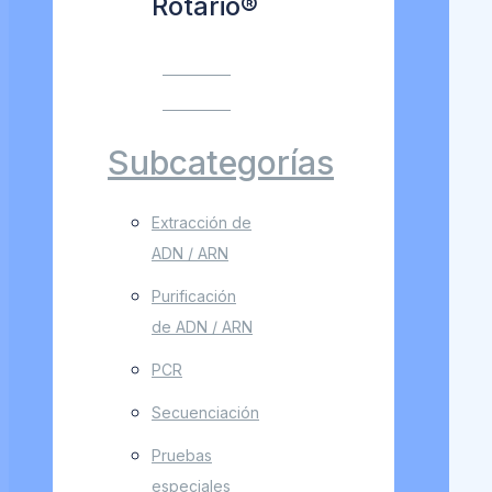
Rotario®
VER MÁS
VER MÁS
Subcategorías
Extracción de
ADN / ARN
Purificación
de ADN / ARN
PCR
Secuenciación
Pruebas
especiales