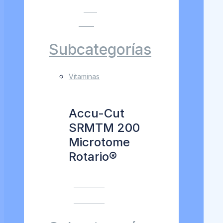
VER
MÁS
Subcategorías
Vitaminas
Accu-Cut
SRMTM 200
Microtome
Rotario®
VER MÁS
VER MÁS