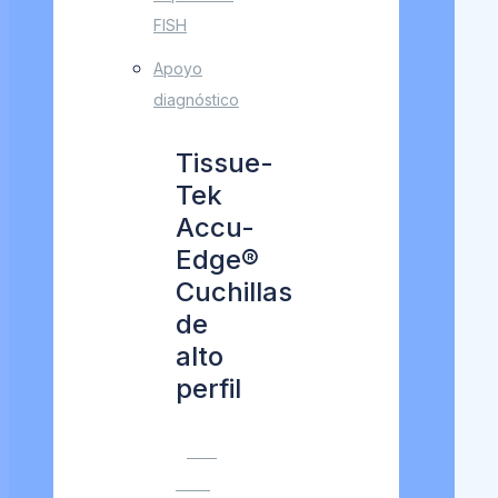
FISH
Apoyo
diagnóstico
Tissue-
Tek
Accu-
Edge®
Cuchillas
de
alto
perfil
VER
MÁS