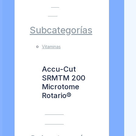
VER
MÁS
Subcategorías
Vitaminas
Accu-Cut
SRMTM 200
Microtome
Rotario®
VER MÁS
VER MÁS