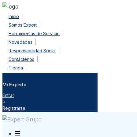
Skip
Inicio
to
Somos Expert
content
Herramientas de Servicio
Novedades
Responsabilidad Social
Contáctenos
Tienda
Mi Experto
Entrar
o
Registrarse