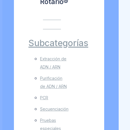
Rotario®
VER MÁS
VER MÁS
Subcategorías
Extracción de
ADN / ARN
Purificación
de ADN / ARN
PCR
Secuenciación
Pruebas
especiales