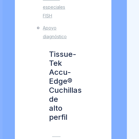
especiales
FISH
Apoyo
diagnóstico
Tissue-
Tek
Accu-
Edge®
Cuchillas
de
alto
perfil
VER