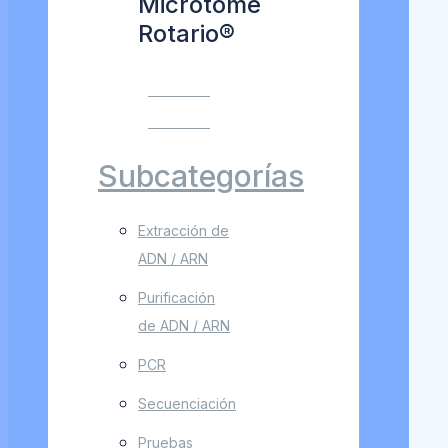
Microtome
Rotario®
VER MÁS
VER MÁS
Subcategorías
Extracción de
ADN / ARN
Purificación
de ADN / ARN
PCR
Secuenciación
Pruebas