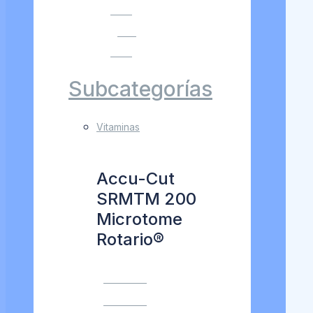
MÁS
VER
MÁS
Subcategorías
Vitaminas
Accu-Cut
SRMTM 200
Microtome
Rotario®
VER MÁS
VER MÁS